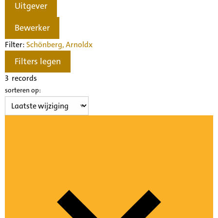
Uitgever
Bewerker
Filter:
Schönberg, Arnold
x
Filters legen
3
records
sorteren op: