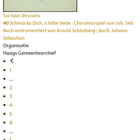
Ga naar de scans
40
Schmücke Dich, o liebe Seele : Choralvorspiel von Joh. Seb.
Bach instrumentiert von Arnold Schönberg | Bach, Johann
Sebastian
Organisatie
Haags Gemeentearchief
1
...
2
3
4
5
6
...
1