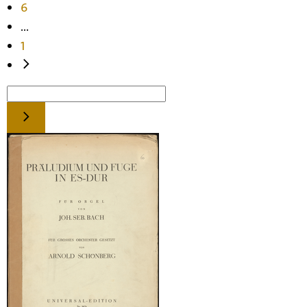
6
...
1