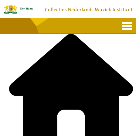
Collecties Nederlands Muziek Instituut
Home
Actueel
Bronnen en collecties
Dienstverlening
Bezoek
Over
Contact