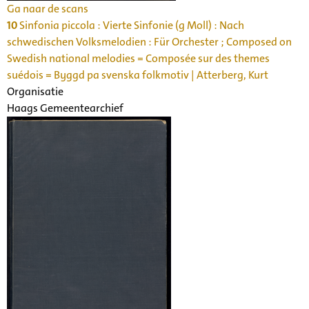
Ga naar de scans
10
Sinfonia piccola : Vierte Sinfonie (g Moll) : Nach
schwedischen Volksmelodien : Für Orchester ; Composed on
Swedish national melodies = Composée sur des themes
suédois = Byggd pa svenska folkmotiv | Atterberg, Kurt
Organisatie
Haags Gemeentearchief