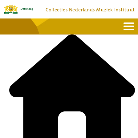
Collecties Nederlands Muziek Instituut
Home
Actueel
Bronnen en collecties
Dienstverlening
Bezoek
Over
Contact