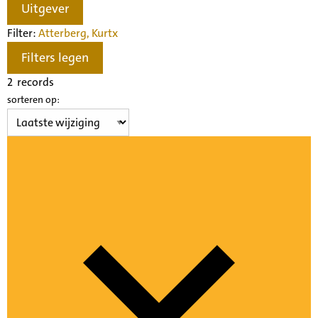
Uitgever
Filter:
Atterberg, Kurt
x
Filters legen
2
records
sorteren op: