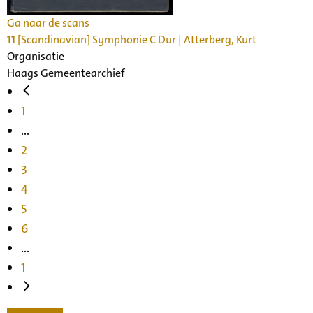
Ga naar de scans
11
[Scandinavian] Symphonie C Dur | Atterberg, Kurt
Organisatie
Haags Gemeentearchief
1
...
2
3
4
5
6
...
1