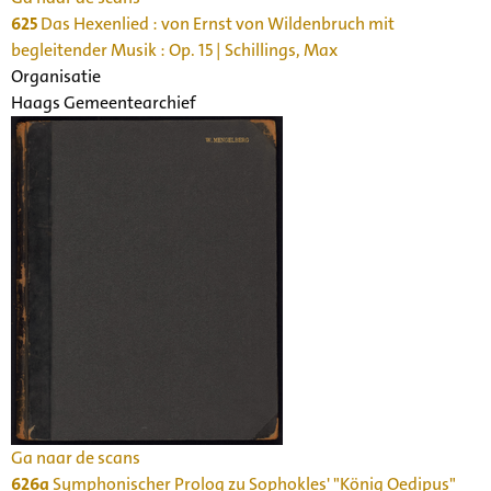
625
Das Hexenlied : von Ernst von Wildenbruch mit
begleitender Musik : Op. 15 | Schillings, Max
Organisatie
Haags Gemeentearchief
Ga naar de scans
626a
Symphonischer Prolog zu Sophokles' "König Oedipus"