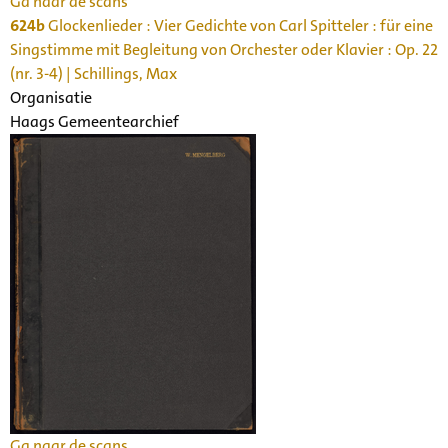
Ga naar de scans
624b
Glockenlieder : Vier Gedichte von Carl Spitteler : für eine
Singstimme mit Begleitung von Orchester oder Klavier : Op. 22
(nr. 3-4) | Schillings, Max
Organisatie
Haags Gemeentearchief
Ga naar de scans