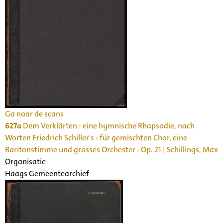
Ga naar de scans
627a
Dem Verklärten : eine hymnische Rhapsodie, nach
Worten Friedrich Schiller's : für gemischten Chor, eine
Baritonstimme und grosses Orchester : Op. 21 | Schillings, Max
Organisatie
Haags Gemeentearchief