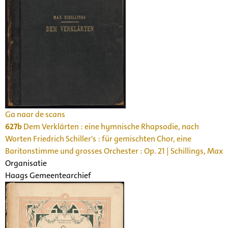
Ga naar de scans
627b
Dem Verklärten : eine hymnische Rhapsodie, nach
Worten Friedrich Schiller's : für gemischten Chor, eine
Baritonstimme und grosses Orchester : Op. 21 | Schillings, Max
Organisatie
Haags Gemeentearchief