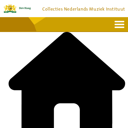
Collecties Nederlands Muziek Instituut
Home
Actueel
Bronnen en collecties
Dienstverlening
Bezoek
Over
Contact