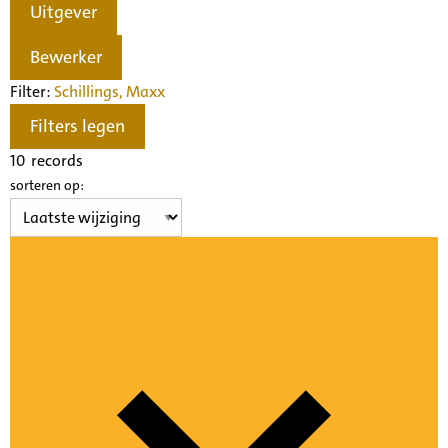
Uitgever
Bewerker
Filter:
Schillings, Max
x
Filters legen
10
records
sorteren op: