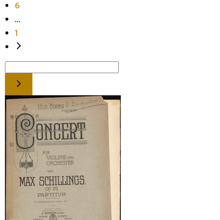
6
...
1