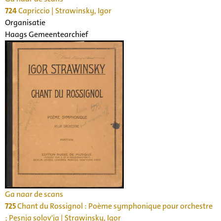
724
Capriccio | Strawinsky, Igor
Organisatie
Haags Gemeentearchief
Ga naar de scans
725
Chant du Rossignol : Poème symphonique pour orchestre
; Pesnja solov'ja | Strawinsky, Igor