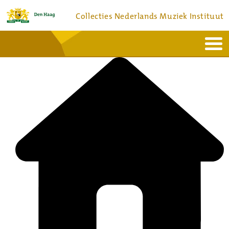
Collecties Nederlands Muziek Instituut
Home
Actueel
Bronnen en collecties
Dienstverlening
Bezoek
Over
Contact