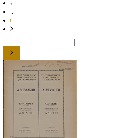
6
...
1