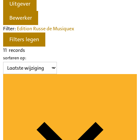
Uitgever
Bewerker
Filter:
Edition Russe de Musique
x
Filters legen
11
records
sorteren op: