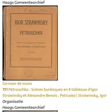
Haags Gemeentearchief
Ga naar de scans
731
Pétrouchka : Scènes burlesques en 4 tableaux d'Igor
Strawinsky et Alexandre Benois ; Petruska | Strawinsky, Igor
Organisatie
Haags Gemeentearchief