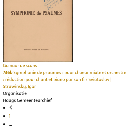
Ga naar de scans
736b
Symphonie de psaumes : pour choeur mixte et orchestre
: réduction pour chant et piano par son fils Sviatoslav |
Strawinsky, Igor
Organisatie
Haags Gemeentearchief
1
...