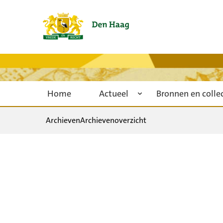
Home
Actueel
Bronnen en colle
Archieven
Archievenoverzicht