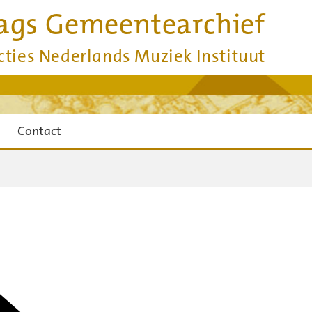
ags Gemeentearchief
cties Nederlands Muziek Instituut
Contact