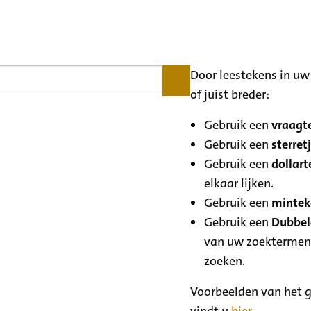
Door leestekens in uw 
of juist breder:
Gebruik een
vraagte
Gebruik een
sterretj
Gebruik een
dollart
elkaar lijken.
Gebruik een
minteke
Gebruik een
Dubbele
van uw zoektermen
zoeken.
Voorbeelden van het g
vindt u
hier
.