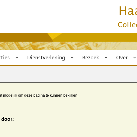
Ha
Colle
cties
Dienstverlening
Bezoek
Over
iet mogelijk om deze pagina te kunnen bekijken.
 door: