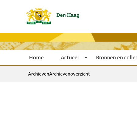
Home
Actueel
Bronnen en colle
Archieven
Archievenoverzicht