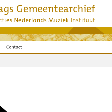
ags Gemeentearchief
cties Nederlands Muziek Instituut
Contact