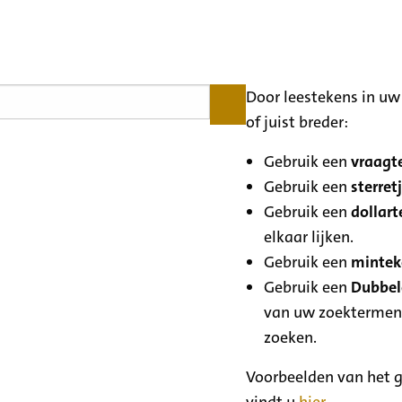
Door leestekens in uw 
of juist breder:
Gebruik een
vraagte
Gebruik een
sterretj
Gebruik een
dollart
elkaar lijken.
Gebruik een
minteke
Gebruik een
Dubbele
van uw zoektermen
zoeken.
Voorbeelden van het g
vindt u
hier
.