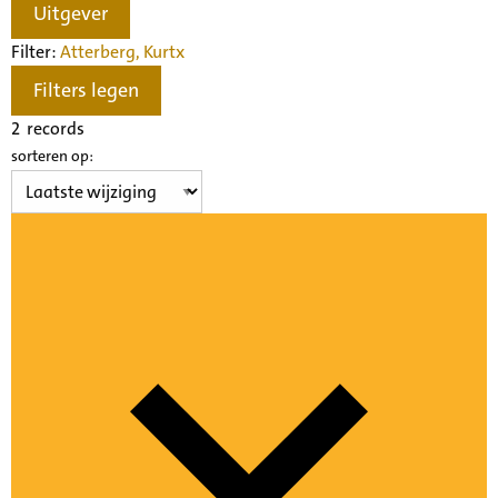
Uitgever
Filter:
Atterberg, Kurt
x
Filters legen
2
records
sorteren op: