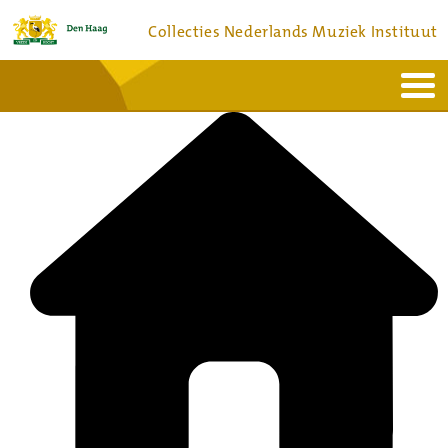
Collecties Nederlands Muziek Instituut
Home
Actueel
Bronnen en collecties
Dienstverlening
Bezoek
Over
Contact