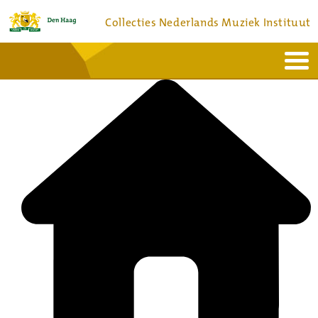
Collecties Nederlands Muziek Instituut
Home
Actueel
Bronnen en collecties
Dienstverlening
Bezoek
Over
Contact