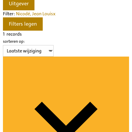
Uitgever
Filter:
Nicodé, Jean Louis
x
Filters legen
1
records
sorteren op: