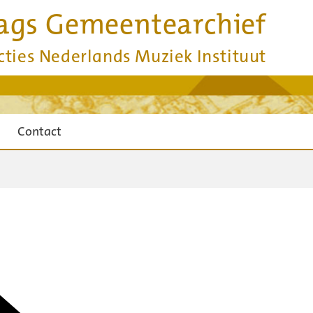
ags Gemeentearchief
cties Nederlands Muziek Instituut
Contact