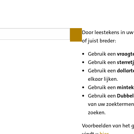
Door leestekens in uw 
of juist breder:
Gebruik een
vraagte
Gebruik een
sterretj
Gebruik een
dollart
elkaar lijken.
Gebruik een
minteke
Gebruik een
Dubbele
van uw zoektermen
zoeken.
Voorbeelden van het g
vindt u
hier
.