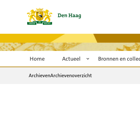
Home
Actueel
Bronnen en colle
Archieven
Archievenoverzicht