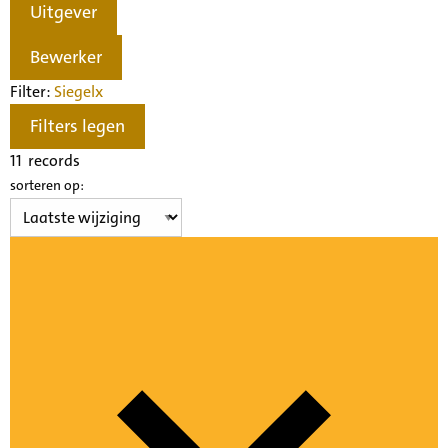
Uitgever
Bewerker
Filter:
Siegel
x
Filters legen
11
records
sorteren op: