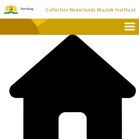
Collecties Nederlands Muziek Instituut
Home
Actueel
Bronnen en collecties
Dienstverlening
Bezoek
Over
Contact