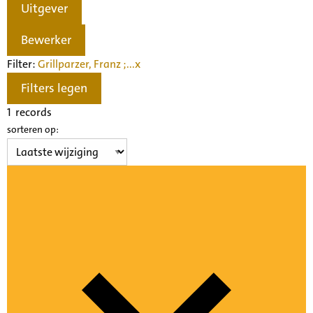
Uitgever
Bewerker
Filter:
Grillparzer, Franz ;...
x
Filters legen
1
records
sorteren op: