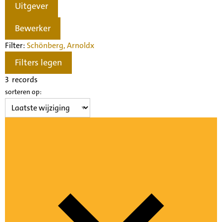
Uitgever
Bewerker
Filter:
Schönberg, Arnold
x
Filters legen
3
records
sorteren op: