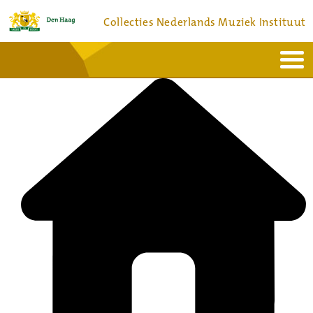
Collecties Nederlands Muziek Instituut
Home
Actueel
Bronnen en collecties
Dienstverlening
Bezoek
Over
Contact