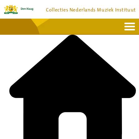
Collecties Nederlands Muziek Instituut
Home
Actueel
Bronnen en collecties
Dienstverlening
Bezoek
Over
Contact