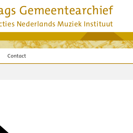
ags Gemeentearchief
cties Nederlands Muziek Instituut
Contact