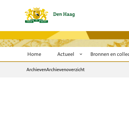
Home
Actueel
Bronnen en colle
Archieven
Archievenoverzicht