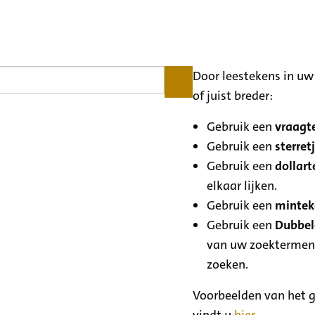
Door leestekens in uw 
of juist breder:
Gebruik een
vraagte
Gebruik een
sterretj
Gebruik een
dollart
elkaar lijken.
Gebruik een
minteke
Gebruik een
Dubbele
van uw zoektermen
zoeken.
Voorbeelden van het g
vindt u
hier
.