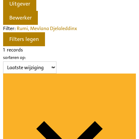
Uitgever
Bewerker
Filter:
Rumi, Mevlana Djelaleddin
x
Filters legen
1
records
sorteren op: