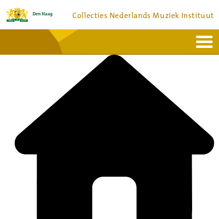
Collecties Nederlands Muziek Instituut
Home
Actueel
Bronnen en collecties
Dienstverlening
Bezoek
Over
Contact