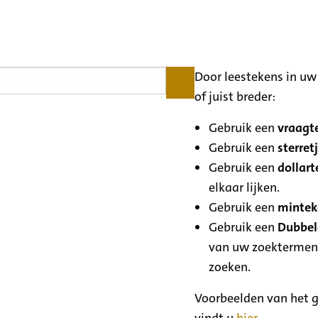
Door leestekens in uw 
of juist breder:
Gebruik een
vraagte
Gebruik een
sterretj
Gebruik een
dollart
elkaar lijken.
Gebruik een
minteke
Gebruik een
Dubbele
van uw zoektermen
zoeken.
Voorbeelden van het g
vindt u
hier
.