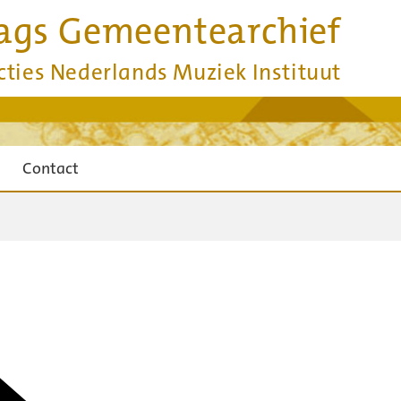
ags Gemeentearchief
cties Nederlands Muziek Instituut
Contact