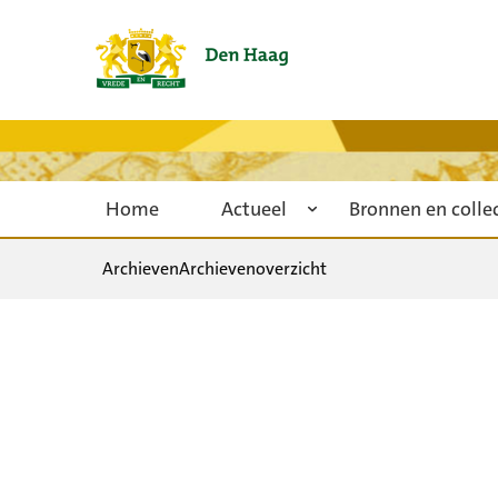
Home
Actueel
Bronnen en colle
Archieven
Archievenoverzicht