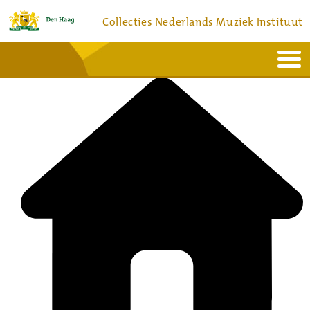
Collecties Nederlands Muziek Instituut
Home
Actueel
Bronnen en collecties
Dienstverlening
Bezoek
Over
Contact