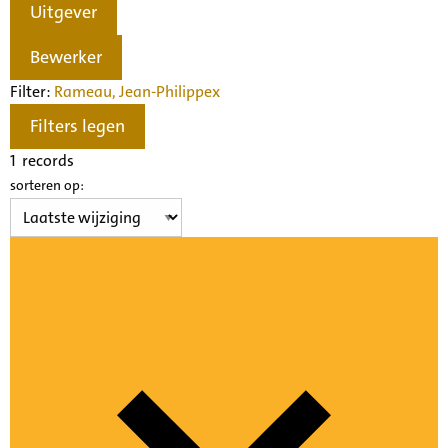
Uitgever
Bewerker
Filter:
Rameau, Jean-Philippe
x
Filters legen
1
records
sorteren op: