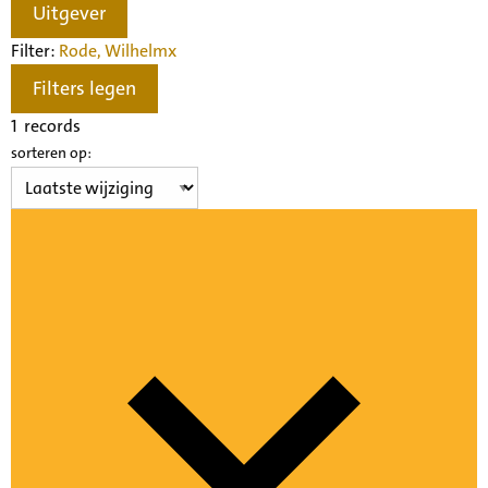
Uitgever
Filter:
Rode, Wilhelm
x
Filters legen
1
records
sorteren op: