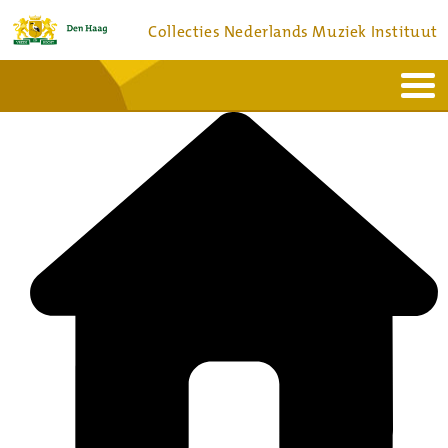
Collecties Nederlands Muziek Instituut
Home
Actueel
Bronnen en collecties
Dienstverlening
Bezoek
Over
Contact