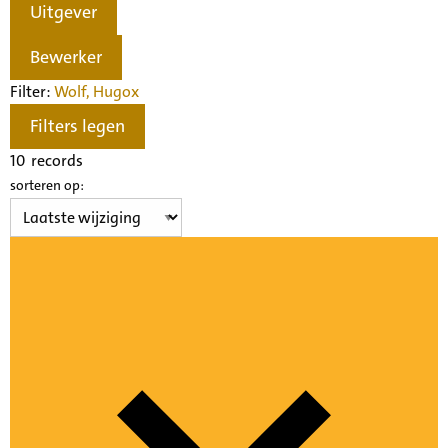
Uitgever
Bewerker
Filter:
Wolf, Hugo
x
Filters legen
10
records
sorteren op: