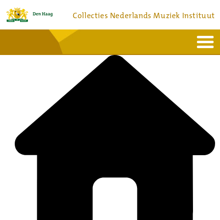
Collecties Nederlands Muziek Instituut
Home
Actueel
Bronnen en collecties
Dienstverlening
Bezoek
Over
Contact