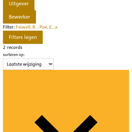
Uitgever
Bewerker
Filter:
Feiwell, B. ; Poe, E...
x
Filters legen
2
records
sorteren op: