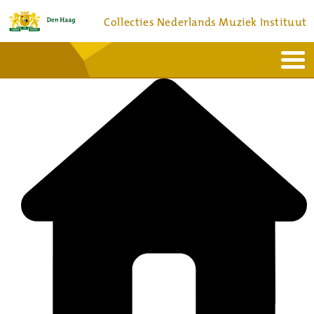
Collecties Nederlands Muziek Instituut
Home
Actueel
Bronnen en collecties
Dienstverlening
Bezoek
Over
Contact