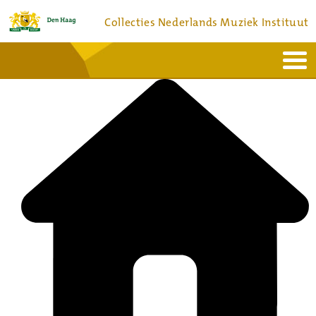
Collecties Nederlands Muziek Instituut
Home
Actueel
Bronnen en collecties
Dienstverlening
Bezoek
Over
Contact