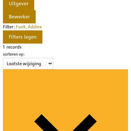
Uitgever
Bewerker
Filter:
Funk, Addie
x
Filters legen
1
records
sorteren op: