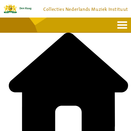
Collecties Nederlands Muziek Instituut
Home
Actueel
Bronnen en collecties
Dienstverlening
Bezoek
Over
Contact