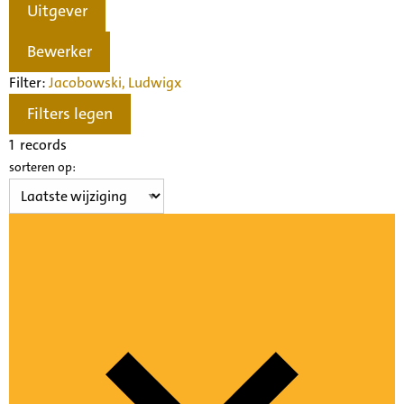
Uitgever
Bewerker
Filter:
Jacobowski, Ludwig
x
Filters legen
1
records
sorteren op: