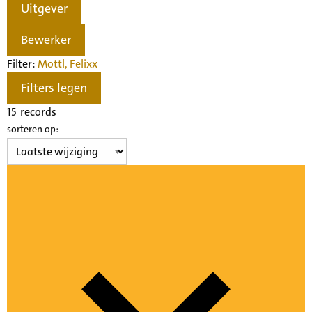
Uitgever
Bewerker
Filter:
Mottl, Felix
x
Filters legen
15
records
sorteren op: