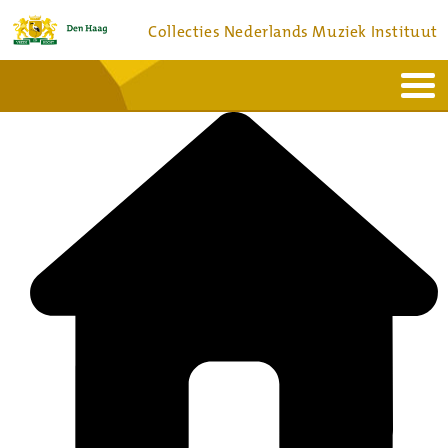
Collecties Nederlands Muziek Instituut
Home
Actueel
Bronnen en collecties
Dienstverlening
Bezoek
Over
Contact