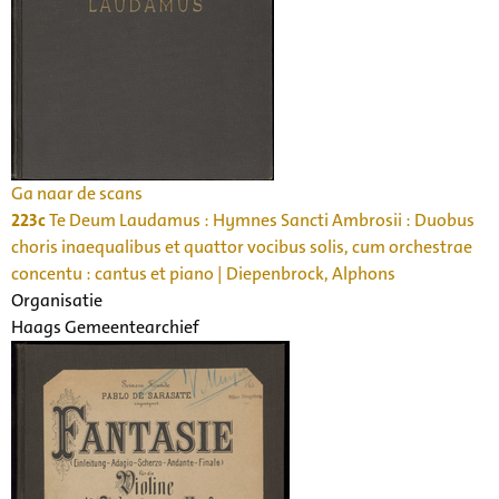
Ga naar de scans
223c
Te Deum Laudamus : Hymnes Sancti Ambrosii : Duobus
choris inaequalibus et quattor vocibus solis, cum orchestrae
concentu : cantus et piano | Diepenbrock, Alphons
Organisatie
Haags Gemeentearchief