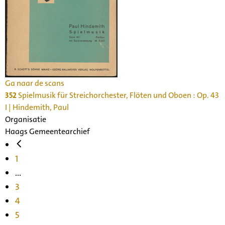
Ga naar de scans
352
Spielmusik für Streichorchester, Flöten und Oboen : Op. 43
I | Hindemith, Paul
Organisatie
Haags Gemeentearchief
1
...
3
4
5