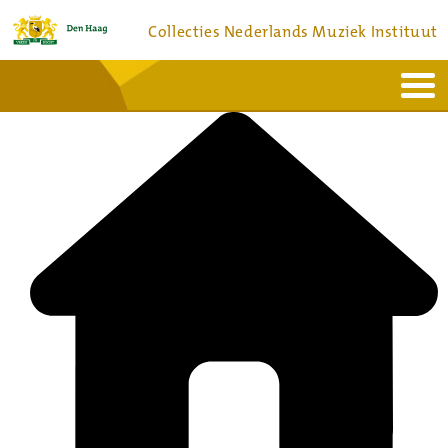
Collecties Nederlands Muziek Instituut
Home
Actueel
Bronnen en collecties
Dienstverlening
Bezoek
Over
Contact