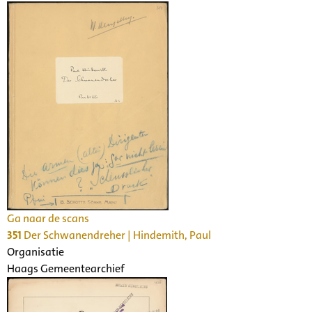
Ga naar de scans
351
Der Schwanendreher | Hindemith, Paul
Organisatie
Haags Gemeentearchief