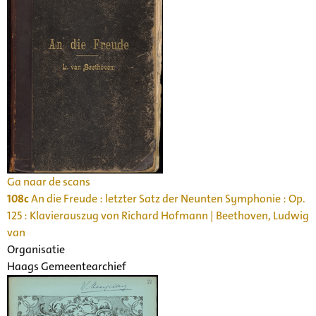
Ga naar de scans
108c
An die Freude : letzter Satz der Neunten Symphonie : Op.
125 : Klavierauszug von Richard Hofmann | Beethoven, Ludwig
van
Organisatie
Haags Gemeentearchief