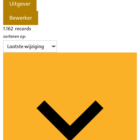
Uitgever
Bewerker
1.162
records
sorteren op: