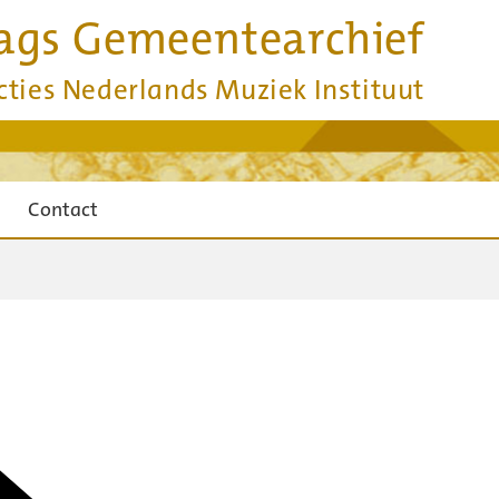
ags Gemeentearchief
cties Nederlands Muziek Instituut
Contact