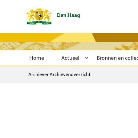
Home
Actueel
Bronnen en colle
Archieven
Archievenoverzicht