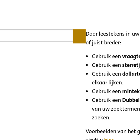
Door leestekens in uw 
of juist breder:
Gebruik een
vraagte
Gebruik een
sterretj
Gebruik een
dollart
elkaar lijken.
Gebruik een
minteke
Gebruik een
Dubbele
van uw zoektermen
zoeken.
Voorbeelden van het g
vindt u
hier
.