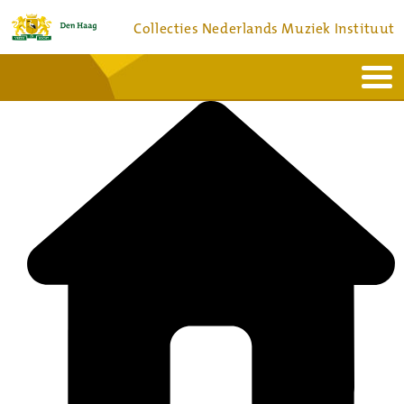
Collecties Nederlands Muziek Instituut
Home
Actueel
Bronnen en collecties
Dienstverlening
Bezoek
Over
Contact