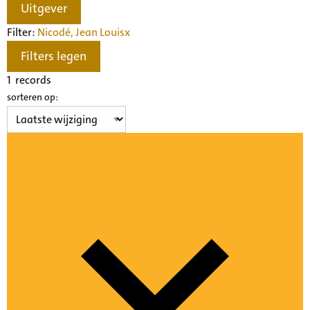
Uitgever
Filter:
Nicodé, Jean Louis
x
Filters legen
1
records
sorteren op: