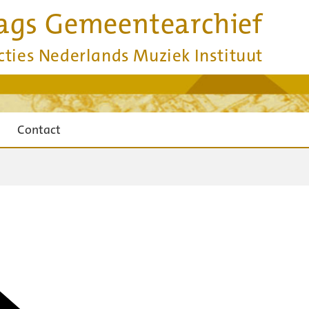
ags Gemeentearchief
cties Nederlands Muziek Instituut
Contact