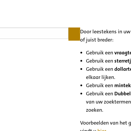
Door leestekens in uw 
of juist breder:
Gebruik een
vraagte
Gebruik een
sterretj
Gebruik een
dollart
elkaar lijken.
Gebruik een
minteke
Gebruik een
Dubbele
van uw zoektermen
zoeken.
Voorbeelden van het g
vindt u
hier
.