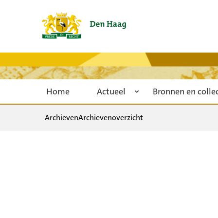
Home
Actueel
Bronnen en colle
Archieven
Archievenoverzicht