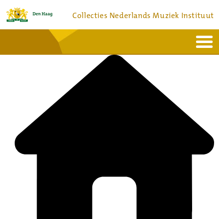
Collecties Nederlands Muziek Instituut
Home
Actueel
Bronnen en collecties
Dienstverlening
Bezoek
Over
Contact