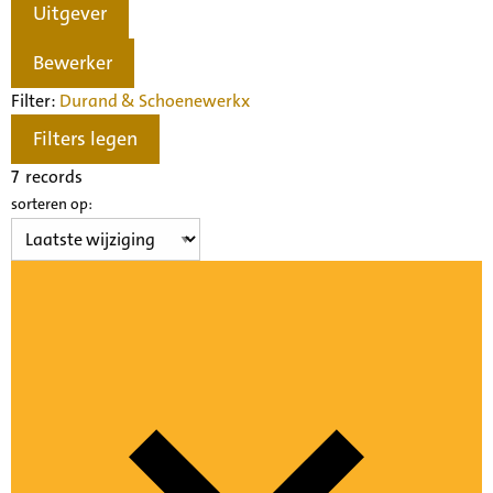
Uitgever
Bewerker
Filter:
Durand & Schoenewerk
x
Filters legen
7
records
sorteren op: