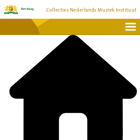
Collecties Nederlands Muziek Instituut
Home
Actueel
Bronnen en collecties
Dienstverlening
Bezoek
Over
Contact