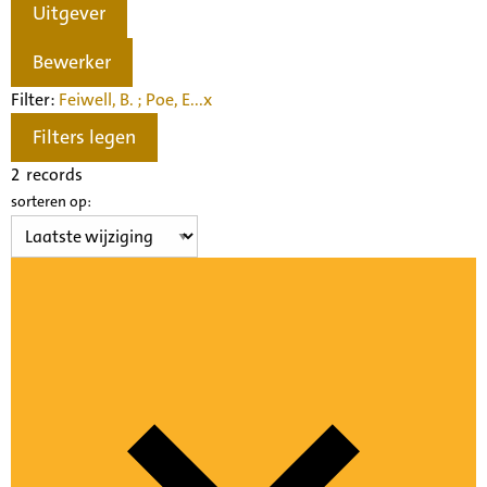
Uitgever
Bewerker
Filter:
Feiwell, B. ; Poe, E...
x
Filters legen
2
records
sorteren op: