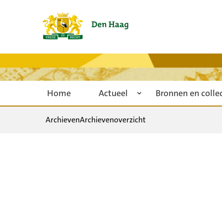
Home
Actueel
Bronnen en colle
Archieven
Archievenoverzicht