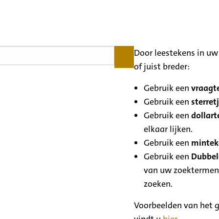
Door leestekens in uw 
of juist breder:
Gebruik een
vraagte
Gebruik een
sterretj
Gebruik een
dollart
elkaar lijken.
Gebruik een
minteke
Gebruik een
Dubbele
van uw zoektermen
zoeken.
Voorbeelden van het g
vindt u
hier
.