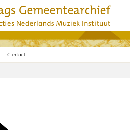
ags Gemeentearchief
cties Nederlands Muziek Instituut
Contact