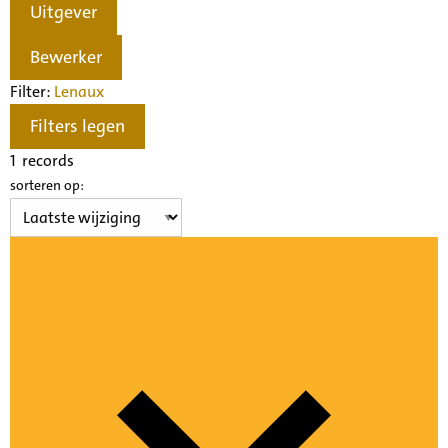
Uitgever
Bewerker
Filter:
Lenau
x
Filters legen
1
records
sorteren op: