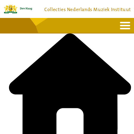
Collecties Nederlands Muziek Instituut
Home
Actueel
Bronnen en collecties
Dienstverlening
Bezoek
Over
Contact