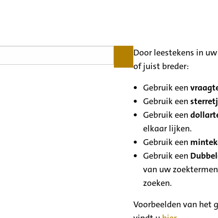
Door leestekens in uw 
of juist breder:
Gebruik een
vraagte
Gebruik een
sterretj
Gebruik een
dollart
elkaar lijken.
Gebruik een
minteke
Gebruik een
Dubbele
van uw zoektermen
zoeken.
Voorbeelden van het g
vindt u
hier
.