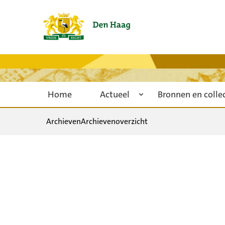
Home
Actueel
Bronnen en colle
Archieven
Archievenoverzicht