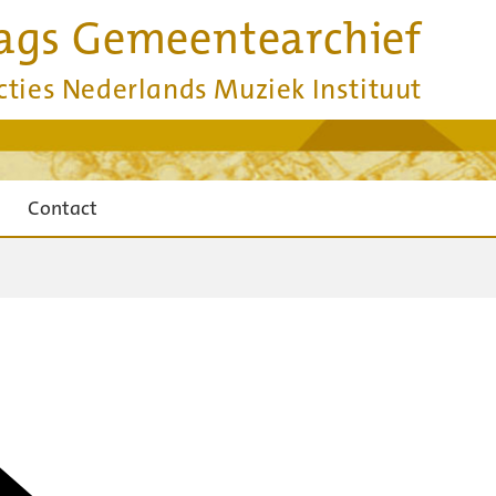
ags Gemeentearchief
cties Nederlands Muziek Instituut
Contact