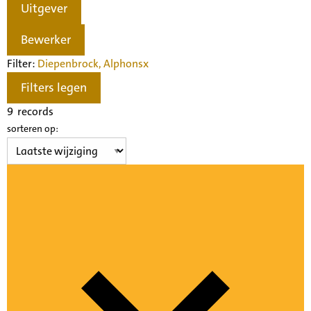
Uitgever
Bewerker
Filter:
Diepenbrock, Alphons
x
Filters legen
9
records
sorteren op: