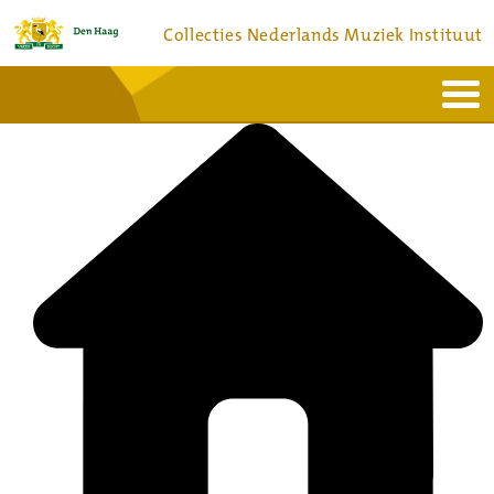
Collecties Nederlands Muziek Instituut
Home
Actueel
Bronnen en collecties
Dienstverlening
Bezoek
Over
Contact