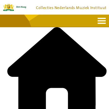
Collecties Nederlands Muziek Instituut
Home
Actueel
Bronnen en collecties
Dienstverlening
Bezoek
Over
Contact