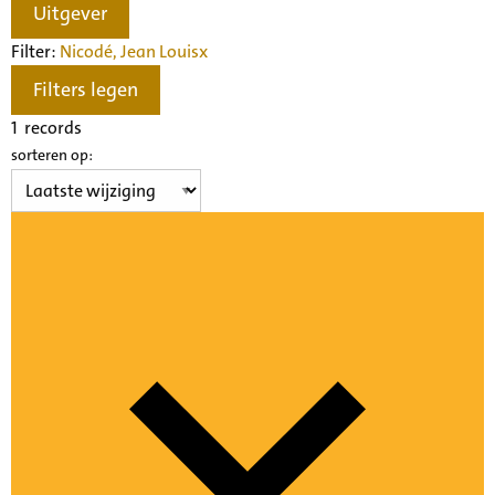
Uitgever
Filter:
Nicodé, Jean Louis
x
Filters legen
1
records
sorteren op: