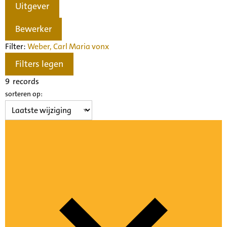
Uitgever
Bewerker
Filter:
Weber, Carl Maria von
x
Filters legen
9
records
sorteren op: