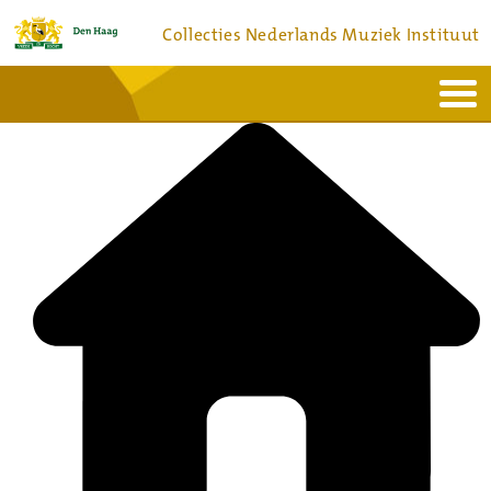
Collecties Nederlands Muziek Instituut
Home
Actueel
Bronnen en collecties
Dienstverlening
Bezoek
Over
Contact