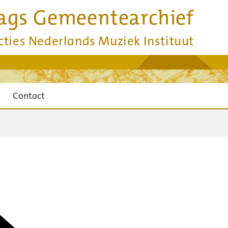
ags Gemeentearchief
cties Nederlands Muziek Instituut
Contact