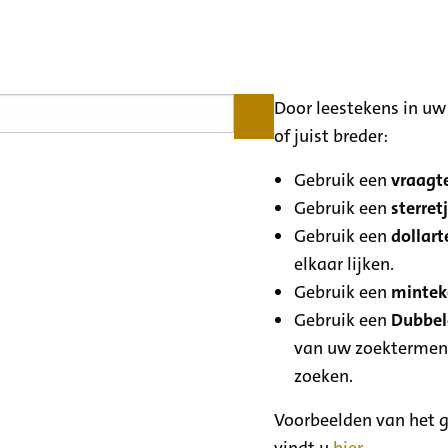
Door leestekens in uw 
of juist breder:
Gebruik een
vraagte
Gebruik een
sterretj
Gebruik een
dollart
elkaar lijken.
Gebruik een
minteke
Gebruik een
Dubbele
van uw zoektermen
zoeken.
Voorbeelden van het g
vindt u
hier
.