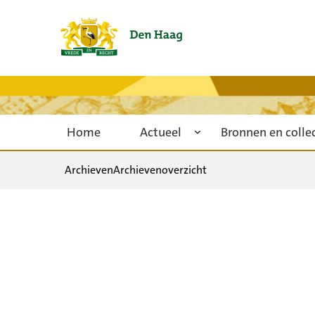
Home
Actueel
Bronnen en colle
Archieven
Archievenoverzicht