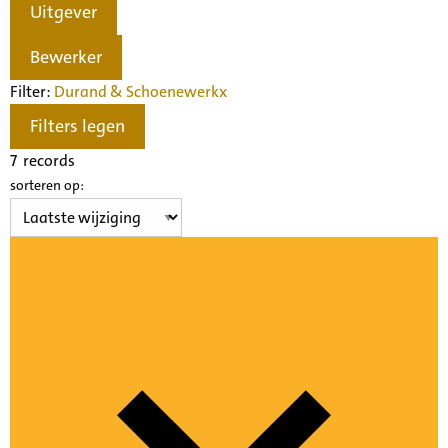
Uitgever
Bewerker
Filter:
Durand & Schoenewerk
x
Filters legen
7
records
sorteren op: