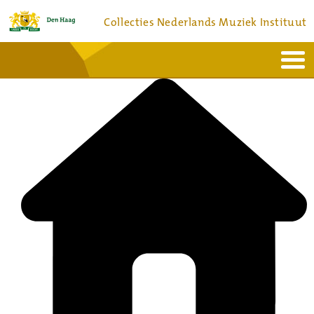
Collecties Nederlands Muziek Instituut
Home
Actueel
Bronnen en collecties
Dienstverlening
Bezoek
Over
Contact