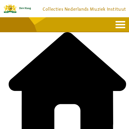
Collecties Nederlands Muziek Instituut
Home
Actueel
Bronnen en collecties
Dienstverlening
Bezoek
Over
Contact