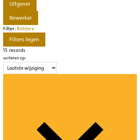
Uitgever
Bewerker
Filter:
Rahter
x
Filters legen
15
records
sorteren op: