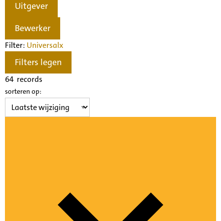
Uitgever
Bewerker
Filter:
Universal
x
Filters legen
64
records
sorteren op: