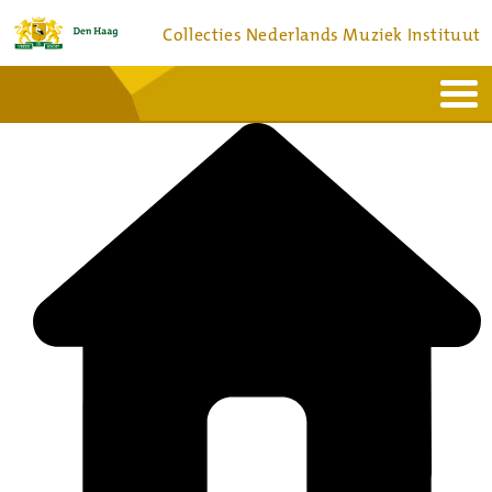
Collecties Nederlands Muziek Instituut
Home
Actueel
Bronnen en collecties
Dienstverlening
Bezoek
Over
Contact