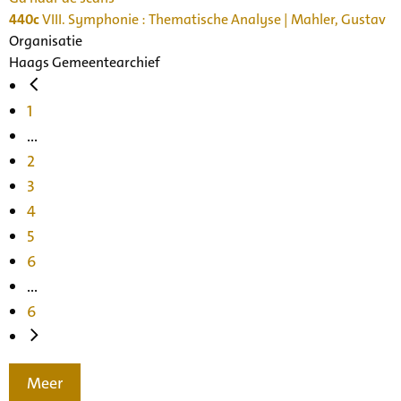
440c
VIII. Symphonie : Thematische Analyse | Mahler, Gustav
Organisatie
Haags Gemeentearchief
1
...
2
3
4
5
6
...
6
Meer