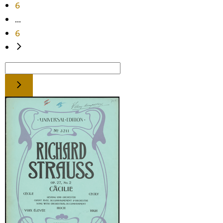
6
...
6