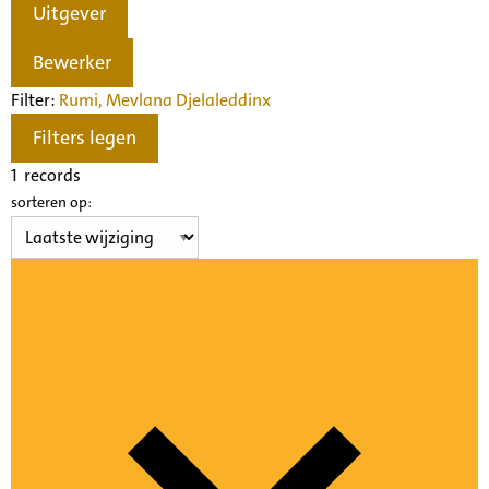
Uitgever
Bewerker
Filter:
Rumi, Mevlana Djelaleddin
x
Filters legen
1
records
sorteren op: