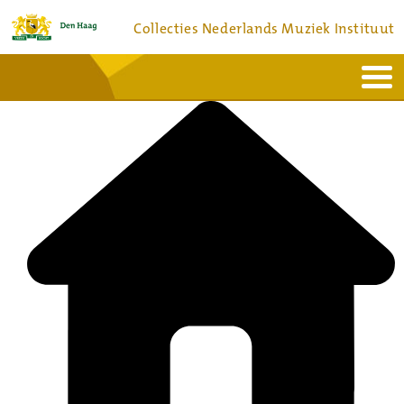
Collecties Nederlands Muziek Instituut
Home
Actueel
Bronnen en collecties
Dienstverlening
Bezoek
Over
Contact