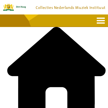
Collecties Nederlands Muziek Instituut
Home
Actueel
Bronnen en collecties
Dienstverlening
Bezoek
Over
Contact