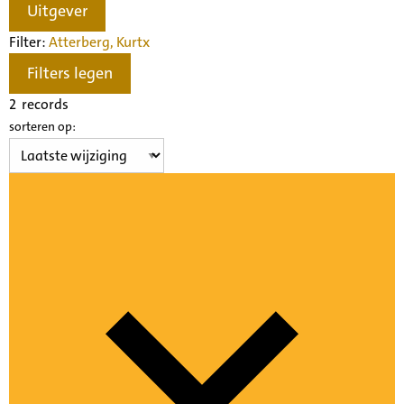
Uitgever
Filter:
Atterberg, Kurt
x
Filters legen
2
records
sorteren op: