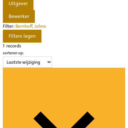
Uitgever
Bewerker
Filter:
Bernhoff, John
x
Filters legen
1
records
sorteren op: