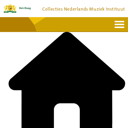
Collecties Nederlands Muziek Instituut
Home
Actueel
Bronnen en collecties
Dienstverlening
Bezoek
Over
Contact