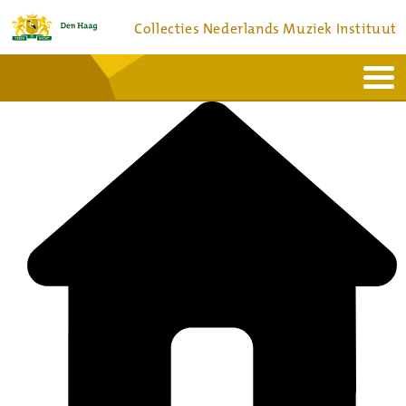
Collecties Nederlands Muziek Instituut
Home
Actueel
Bronnen en collecties
Dienstverlening
Bezoek
Over
Contact