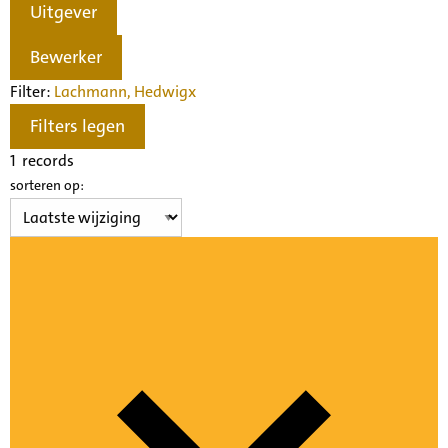
Uitgever
Bewerker
Filter:
Lachmann, Hedwig
x
Filters legen
1
records
sorteren op: