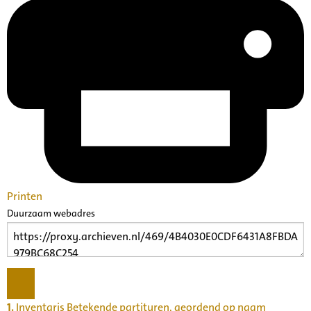
Printen
Duurzaam webadres
1.
Inventaris Betekende partituren, geordend op naam