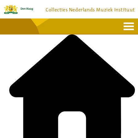
Collecties Nederlands Muziek Instituut
Home
Actueel
Bronnen en collecties
Dienstverlening
Bezoek
Over
Contact