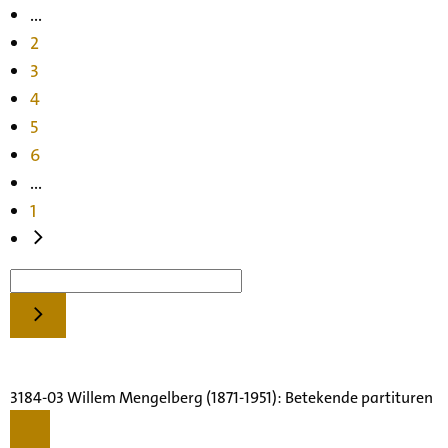
...
2
3
4
5
6
...
1
3184-03 Willem Mengelberg (1871-1951): Betekende partituren