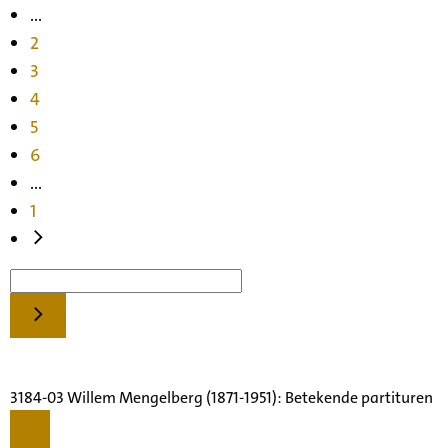
...
2
3
4
5
6
...
1
3184-03 Willem Mengelberg (1871-1951): Betekende partituren