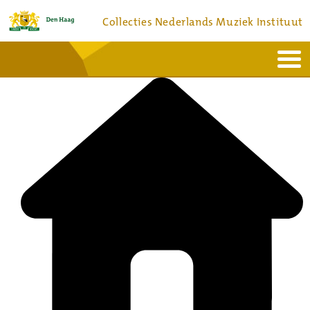
Collecties Nederlands Muziek Instituut
Home
Actueel
Bronnen en collecties
Dienstverlening
Bezoek
Over
Contact