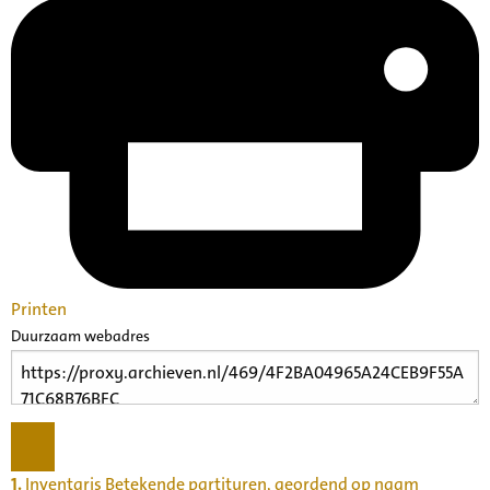
Printen
Duurzaam webadres
1.
Inventaris Betekende partituren, geordend op naam