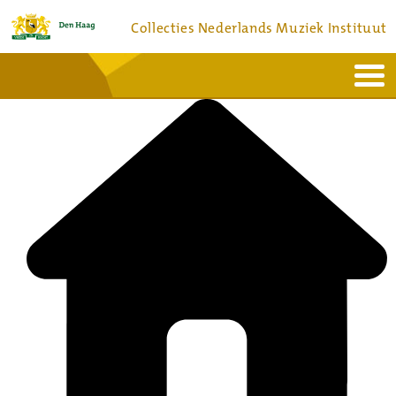
Collecties Nederlands Muziek Instituut
Home
Actueel
Bronnen en collecties
Dienstverlening
Bezoek
Over
Contact