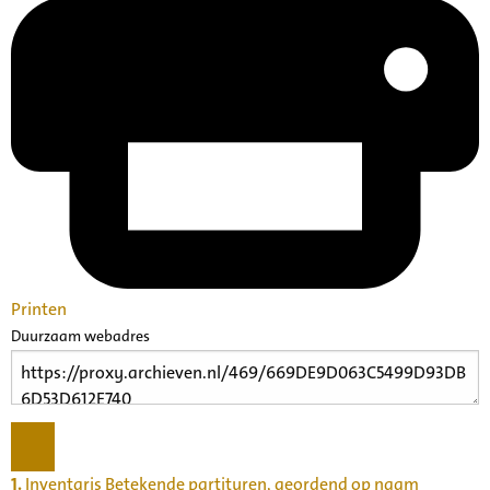
Printen
Duurzaam webadres
1.
Inventaris Betekende partituren, geordend op naam