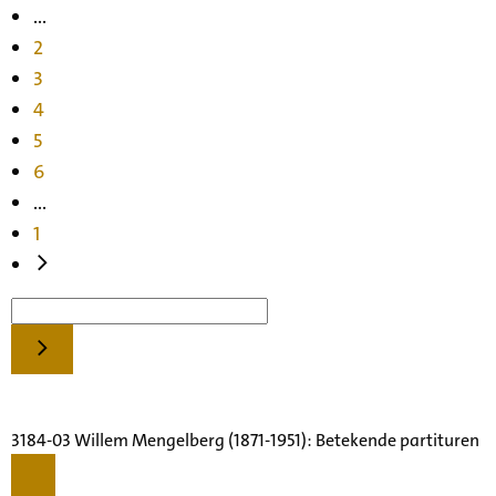
...
2
3
4
5
6
...
1
3184-03 Willem Mengelberg (1871-1951): Betekende partituren