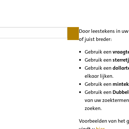
Door leestekens in uw 
of juist breder:
Gebruik een
vraagte
Gebruik een
sterretj
Gebruik een
dollart
elkaar lijken.
Gebruik een
minteke
Gebruik een
Dubbele
van uw zoektermen
zoeken.
Voorbeelden van het g
vindt u
hier
.