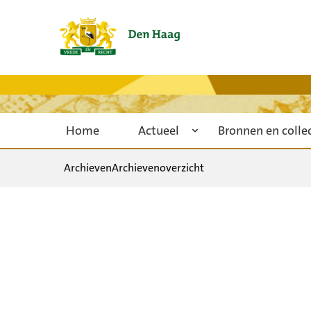
Home
Actueel
Bronnen en colle
Archieven
Archievenoverzicht