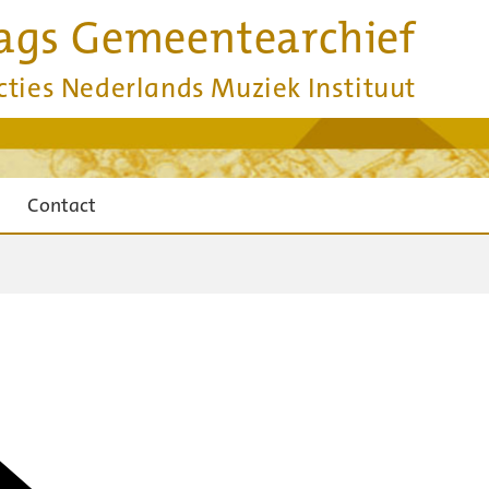
ags Gemeentearchief
cties Nederlands Muziek Instituut
Contact