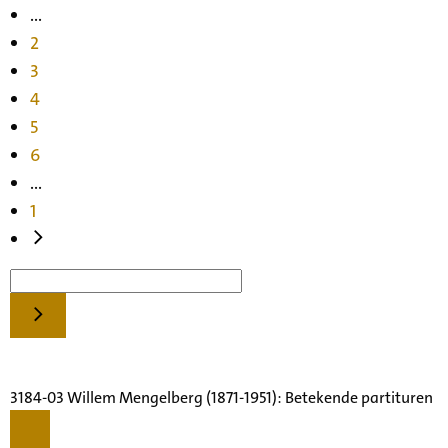
...
2
3
4
5
6
...
1
3184-03 Willem Mengelberg (1871-1951): Betekende partituren