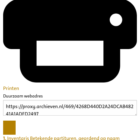
Printen
Duurzaam webadres
1.
Inventaris Betekende partituren, geordend op naam