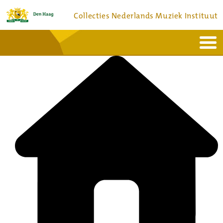
Collecties Nederlands Muziek Instituut
Home
Actueel
Bronnen en collecties
Dienstverlening
Bezoek
Over
Contact