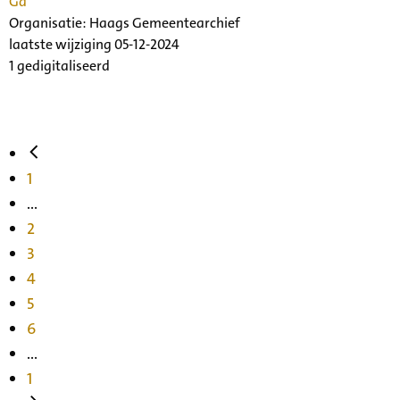
Ga
Organisatie:
Haags Gemeentearchief
laatste wijziging 05-12-2024
1 gedigitaliseerd
1
...
2
3
4
5
6
...
1