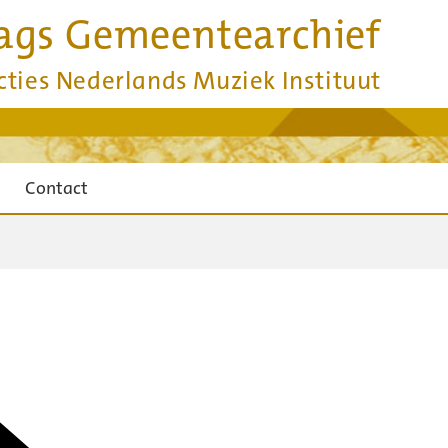
ags Gemeentearchief
cties Nederlands Muziek Instituut
Contact