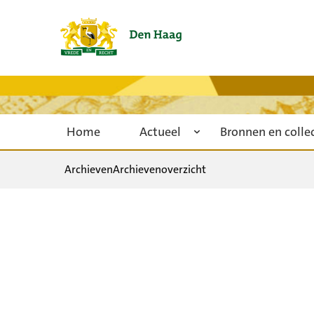
Home
Actueel
Bronnen en colle
Archieven
Archievenoverzicht