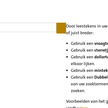
Door leestekens in uw 
of juist breder:
Gebruik een
vraagte
Gebruik een
sterretj
Gebruik een
dollart
elkaar lijken.
Gebruik een
minteke
Gebruik een
Dubbele
van uw zoektermen
zoeken.
Voorbeelden van het g
vindt u
hier
.